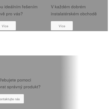
ou ideálním řešením
V každém dobrém
ávě pro vás?
instalatérském obchodě
Více
Více
třebujete pomoci
brat správný produkt?
ontaktujte nás