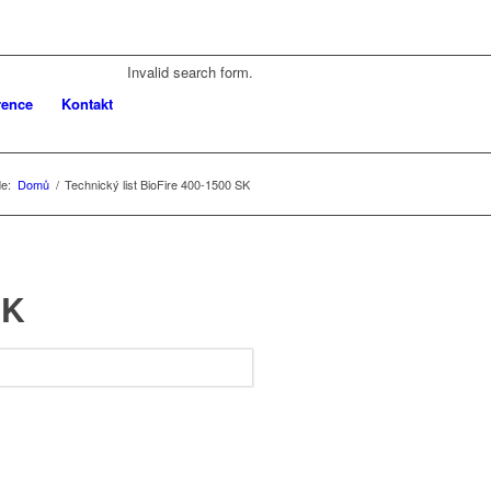
Invalid search form.
rence
Kontakt
e:
Domů
/
Technický list BioFire 400-1500 SK
SK