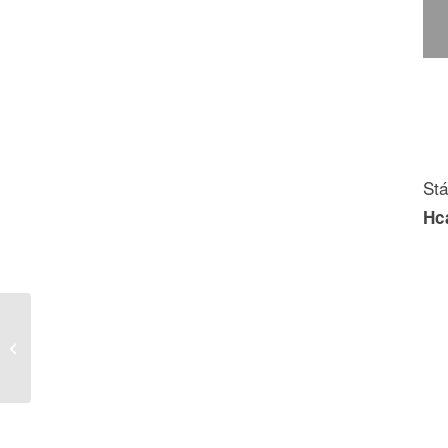
Stá
Hc
TECHNICKY LIST PUMPIX SK
CONSTANT DN25.pdf