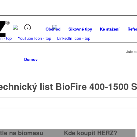
Obchod
Šikovné tipy
Ke stažení
Refe
Jste zd
Domov
echnický list BioFire 400-1500 
/
/
10. dubna 2025
0 Komentáře
přidal
root
tle na biomasu
Kde koupit HERZ?