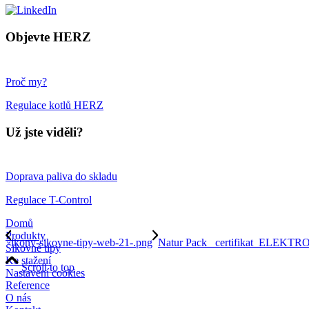
Objevte HERZ
Proč my?
Regulace kotlů HERZ
Už jste viděli?
Doprava paliva do skladu
Regulace T-Control
Domů
Produkty
ikony-sikovne-tipy-web-21-.png
Natur Pack _certifikat_ELEKTR
Šikovné tipy
Ke stažení
Scroll to top
Nastavení cookies
Reference
O nás