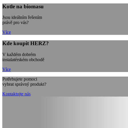
Kotle na biomasu
Jsou ideálním řešením
právě pro vás?
Více
Kde koupit HERZ?
V každém dobrém
instalatérském obchodě
Více
Potřebujete pomoci
vybrat správný produkt?
Kontaktujte nás