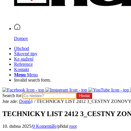
Domov
Obchod
Šikovné tipy
Ke stažení
Reference
Kontakt
Menu
Menu
Invalid search form.
Search for:
Jste zde:
Domů
1
/
TECHNICKY LIST 2412 3_CESTNY ZONOV
TECHNICKY LIST 2412 3_CESTNY Z
10. dubna 2025
/
0 Komentáře
/
přidal
root