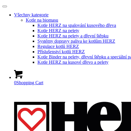
Všechny kategorie
Kotle na biomasu
Kotle HERZ na spalování kusového dřeva
Kotle HERZ na pelety
Kotle HERZ na pelety a dřevní štěpku
Systémy dopravy paliva ke kotlům HERZ
Regulace kotlů HERZ
Příslušenství kotlů HERZ
Kotle Binder na pelety, dřevní štěpku a speciální p
Kotle HERZ na kusové dřevo a pelety
0
Shopping Cart