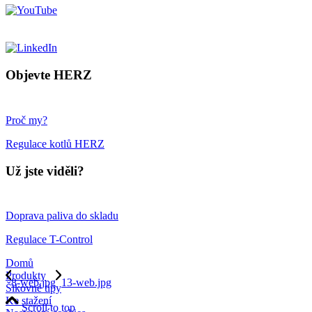
Objevte HERZ
Proč my?
Regulace kotlů HERZ
Už jste viděli?
Doprava paliva do skladu
Regulace T-Control
Domů
Produkty
8-web.jpg
13-web.jpg
Šikovné tipy
Ke stažení
Scroll to top