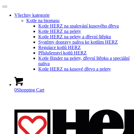
Všechny kategorie
Kotle na biomasu
Kotle HERZ na spalování kusového dřeva
Kotle HERZ na pelety
Kotle HERZ na pelety a dřevní štěpku
Systémy dopravy paliva ke kotlům HERZ
Regulace kotlů HERZ
Příslušenství kotlů HERZ
Kotle Binder na pelety, dřevní štěpku a speciální
paliva
Kotle HERZ na kusové dřevo a pelety
0
Shopping Cart