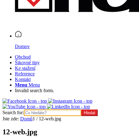
Domov
Obchod
Šikovné tipy
Ke stažení
Reference
Kontakt
Menu
Menu
Invalid search form.
Search for:
Jste zde:
Domů
1
/
12-web.jpg
12-web.jpg