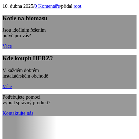
10. dubna 2025
/
0 Komentáře
/
přidal
root
Kotle na biomasu
Jsou ideálním řešením
právě pro vás?
Více
Kde koupit HERZ?
V každém dobrém
instalatérském obchodě
Více
Potřebujete pomoci
vybrat správný produkt?
Kontaktujte nás