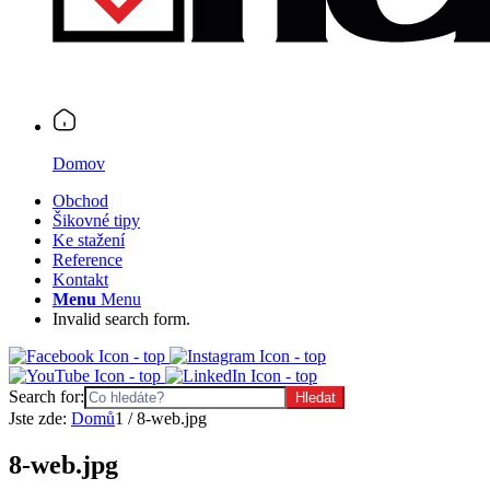
Domov
Obchod
Šikovné tipy
Ke stažení
Reference
Kontakt
Menu
Menu
Invalid search form.
Search for:
Jste zde:
Domů
1
/
8-web.jpg
8-web.jpg