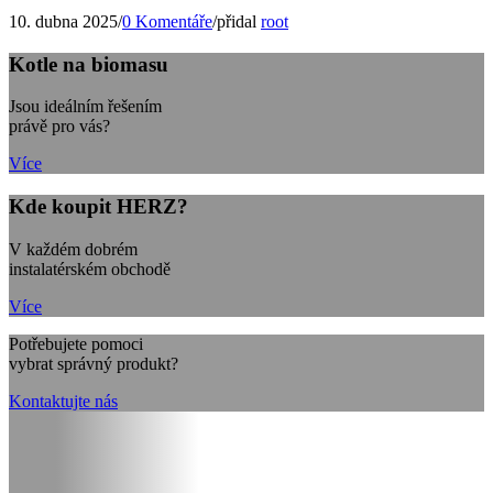
10. dubna 2025
/
0 Komentáře
/
přidal
root
Kotle na biomasu
Jsou ideálním řešením
právě pro vás?
Více
Kde koupit HERZ?
V každém dobrém
instalatérském obchodě
Více
Potřebujete pomoci
vybrat správný produkt?
Kontaktujte nás