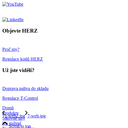
Objevte HERZ
Proč my?
Regulace kotlů HERZ
Už jste viděli?
Doprava paliva do skladu
Regulace T-Control
Domů
Produkty
1-web2.jpg
7-web.jpg
Šikovné tipy
Ke stažení
Scroll to top