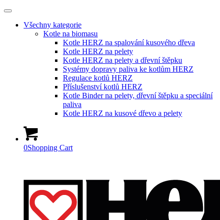
Všechny kategorie
Kotle na biomasu
Kotle HERZ na spalování kusového dřeva
Kotle HERZ na pelety
Kotle HERZ na pelety a dřevní štěpku
Systémy dopravy paliva ke kotlům HERZ
Regulace kotlů HERZ
Příslušenství kotlů HERZ
Kotle Binder na pelety, dřevní štěpku a speciální
paliva
Kotle HERZ na kusové dřevo a pelety
0
Shopping Cart