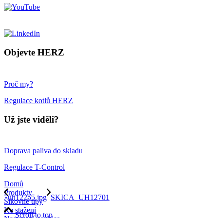
Objevte HERZ
Proč my?
Regulace kotlů HERZ
Už jste viděli?
Doprava paliva do skladu
Regulace T-Control
Domů
Produkty
uh12255.jpg
SKICA_UH12701
Šikovné tipy
Ke stažení
Scroll to top