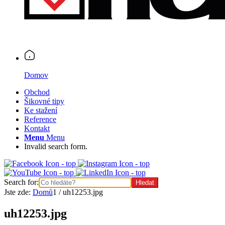
Domov
Obchod
Šikovné tipy
Ke stažení
Reference
Kontakt
Menu
Menu
Invalid search form.
Search for:
Jste zde:
Domů
1
/
uh12253.jpg
uh12253.jpg