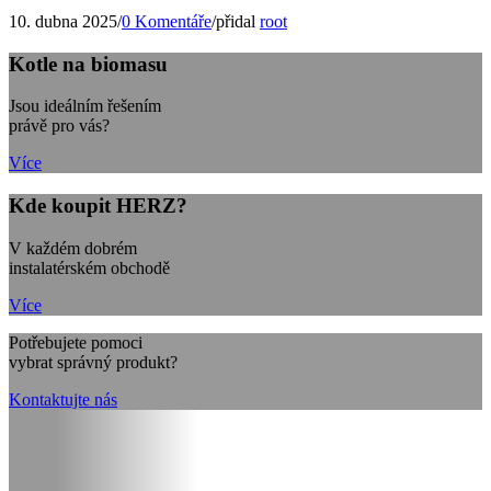
10. dubna 2025
/
0 Komentáře
/
přidal
root
Kotle na biomasu
Jsou ideálním řešením
právě pro vás?
Více
Kde koupit HERZ?
V každém dobrém
instalatérském obchodě
Více
Potřebujete pomoci
vybrat správný produkt?
Kontaktujte nás