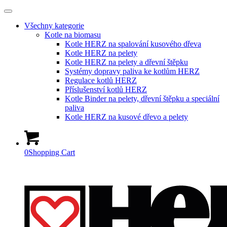
Všechny kategorie
Kotle na biomasu
Kotle HERZ na spalování kusového dřeva
Kotle HERZ na pelety
Kotle HERZ na pelety a dřevní štěpku
Systémy dopravy paliva ke kotlům HERZ
Regulace kotlů HERZ
Příslušenství kotlů HERZ
Kotle Binder na pelety, dřevní štěpku a speciální
paliva
Kotle HERZ na kusové dřevo a pelety
0
Shopping Cart