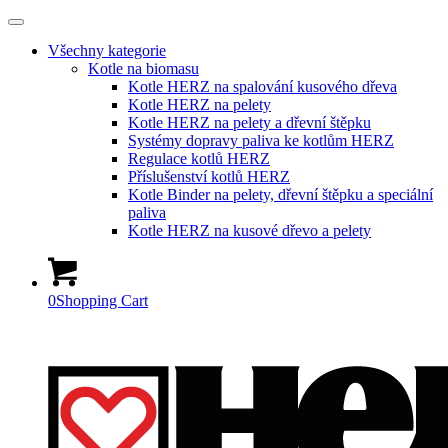
Všechny kategorie
Kotle na biomasu
Kotle HERZ na spalování kusového dřeva
Kotle HERZ na pelety
Kotle HERZ na pelety a dřevní štěpku
Systémy dopravy paliva ke kotlům HERZ
Regulace kotlů HERZ
Příslušenství kotlů HERZ
Kotle Binder na pelety, dřevní štěpku a speciální
paliva
Kotle HERZ na kusové dřevo a pelety
0
Shopping Cart