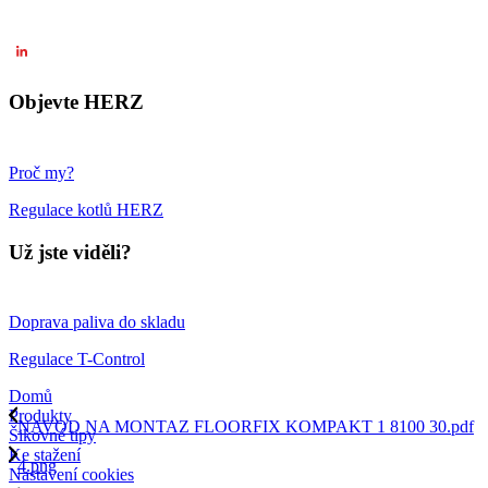
Objevte HERZ
Proč my?
Regulace kotlů HERZ
Už jste viděli?
Doprava paliva do skladu
Regulace T-Control
Domů
Produkty
NAVOD NA MONTAZ FLOORFIX KOMPAKT 1 8100 30.pdf
Šikovné tipy
Ke stažení
4.png
Nastavení cookies