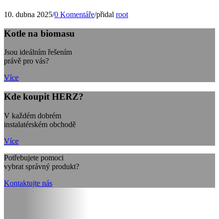
10. dubna 2025
/
0 Komentáře
/
přidal
root
Kotle na biomasu
Jsou ideálním řešením
právě pro vás?
Více
Kde koupit HERZ?
V každém dobrém
instalatérském obchodě
Více
Potřebujete pomoci
vybrat správný produkt?
Kontaktujte nás