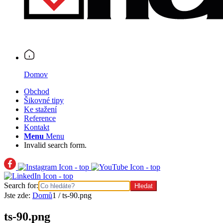
Domov
Obchod
Šikovné tipy
Ke stažení
Reference
Kontakt
Menu
Menu
Invalid search form.
Search for:
Jste zde:
Domů
1
/
ts-90.png
ts-90.png