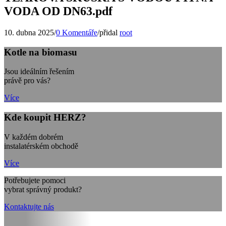
VODA OD DN63.pdf
10. dubna 2025
/
0 Komentáře
/
přidal
root
Kotle na biomasu
Jsou ideálním řešením
právě pro vás?
Více
Kde koupit HERZ?
V každém dobrém
instalatérském obchodě
Více
Potřebujete pomoci
vybrat správný produkt?
Kontaktujte nás