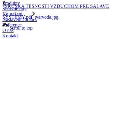
Produkty
SKUSKA TESNOSTI VZDUCHOM PRE SALAVE
Šikovné tipy
Ke stažení
SYSTEMY.pdf
tvarvoda.jpg
Nastavení cookies
Reference
Scroll to top
O nás
Kontakt