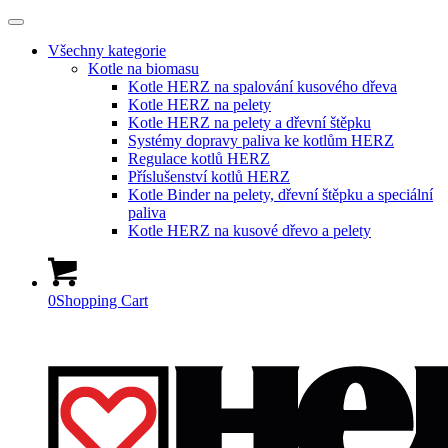
Všechny kategorie
Kotle na biomasu
Kotle HERZ na spalování kusového dřeva
Kotle HERZ na pelety
Kotle HERZ na pelety a dřevní štěpku
Systémy dopravy paliva ke kotlům HERZ
Regulace kotlů HERZ
Příslušenství kotlů HERZ
Kotle Binder na pelety, dřevní štěpku a speciální
paliva
Kotle HERZ na kusové dřevo a pelety
0
Shopping Cart