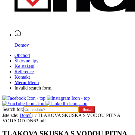
Domov
Obchod
Šikovné tipy
Ke stažení
Reference
Kontakt
Menu
Menu
Invalid search form.
Search for:
Jste zde:
Domů
1
/
TLAKOVA SKUSKA S VODOU PITNA
VODA OD DN63.pdf
TLAKOVA SKUSKA S VODOU PITNA