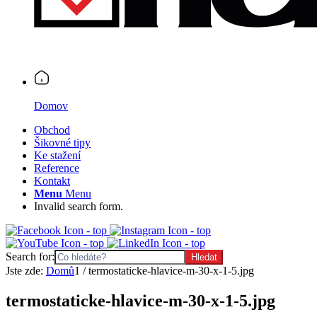
Domov
Obchod
Šikovné tipy
Ke stažení
Reference
Kontakt
Menu
Menu
Invalid search form.
Search for:
Jste zde:
Domů
1
/
termostaticke-hlavice-m-30-x-1-5.jpg
termostaticke-hlavice-m-30-x-1-5.jpg