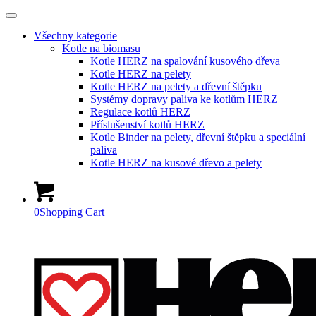
Všechny kategorie
Kotle na biomasu
Kotle HERZ na spalování kusového dřeva
Kotle HERZ na pelety
Kotle HERZ na pelety a dřevní štěpku
Systémy dopravy paliva ke kotlům HERZ
Regulace kotlů HERZ
Příslušenství kotlů HERZ
Kotle Binder na pelety, dřevní štěpku a speciální
paliva
Kotle HERZ na kusové dřevo a pelety
0
Shopping Cart