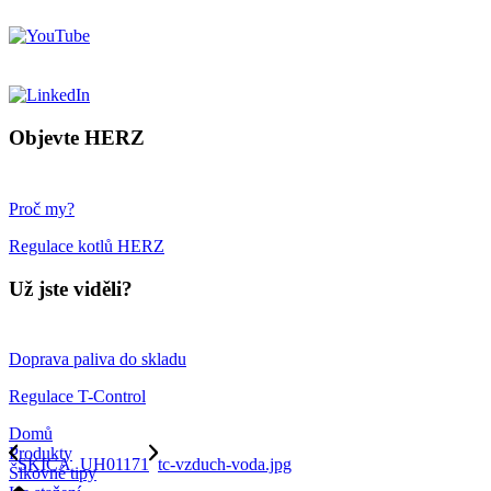
Objevte HERZ
Proč my?
Regulace kotlů HERZ
Už jste viděli?
Doprava paliva do skladu
Regulace T-Control
Domů
Produkty
SKICA_UH01171
tc-vzduch-voda.jpg
Šikovné tipy