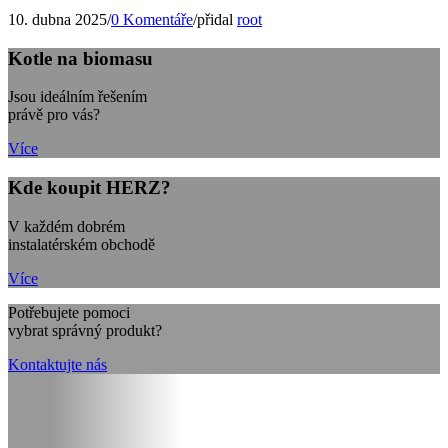
10. dubna 2025
/
0 Komentáře
/
přidal
root
Kotle na biomasu
Jsou ideálním řešením
právě pro vás?
Více
Kde koupit HERZ?
V každém dobrém
instalatérském obchodě
Více
Potřebujete pomoci
vybrat správný produkt?
Kontaktujte nás