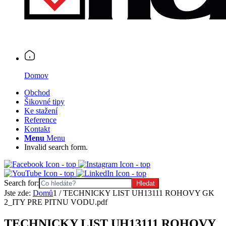
Domov
Obchod
Šikovné tipy
Ke stažení
Reference
Kontakt
Menu
Menu
Invalid search form.
Search for:
Jste zde:
Domů
1
/
TECHNICKY LIST UH13111 ROHOVY GK
2_ITY PRE PITNU VODU.pdf
TECHNICKY LIST UH13111 ROHOVY