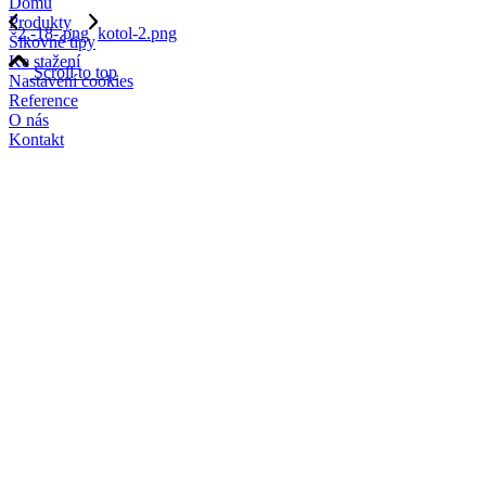
Domů
Produkty
2.-18-.png
kotol-2.png
Šikovné tipy
Ke stažení
Scroll to top
Nastavení cookies
Reference
O nás
Kontakt