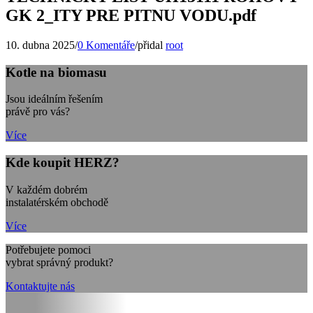
GK 2_ITY PRE PITNU VODU.pdf
10. dubna 2025
/
0 Komentáře
/
přidal
root
Kotle na biomasu
Jsou ideálním řešením
právě pro vás?
Více
Kde koupit HERZ?
V každém dobrém
instalatérském obchodě
Více
Potřebujete pomoci
vybrat správný produkt?
Kontaktujte nás