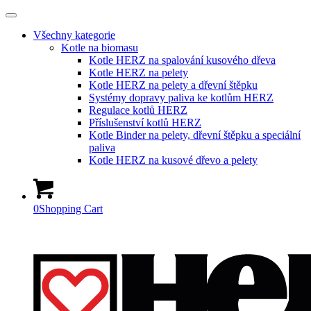
Všechny kategorie
Kotle na biomasu
Kotle HERZ na spalování kusového dřeva
Kotle HERZ na pelety
Kotle HERZ na pelety a dřevní štěpku
Systémy dopravy paliva ke kotlům HERZ
Regulace kotlů HERZ
Příslušenství kotlů HERZ
Kotle Binder na pelety, dřevní štěpku a speciální
paliva
Kotle HERZ na kusové dřevo a pelety
0
Shopping Cart