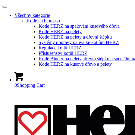
Všechny kategorie
Kotle na biomasu
Kotle HERZ na spalování kusového dřeva
Kotle HERZ na pelety
Kotle HERZ na pelety a dřevní štěpku
Systémy dopravy paliva ke kotlům HERZ
Regulace kotlů HERZ
Příslušenství kotlů HERZ
Kotle Binder na pelety, dřevní štěpku a speciální p
Kotle HERZ na kusové dřevo a pelety
0
Shopping Cart