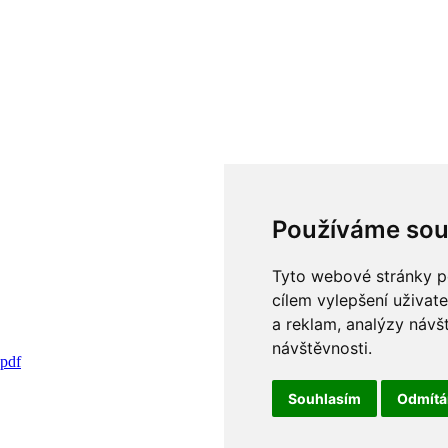
Používáme sou
Tyto webové stránky po
cílem vylepšení uživat
a reklam, analýzy návš
návštěvnosti.
pdf
Souhlasím
Odmít