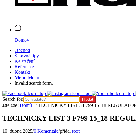
Domov
Obchod
Šikovné tipy
Ke stažení
Reference
Kontakt
Menu
Menu
Invalid search form.
Search for:
Jste zde:
Domů
1
/
TECHNICKY LIST 3 F799 15_18 REGULATO
TECHNICKY LIST 3 F799 15_18 REG
10. dubna 2025
/
0 Komentáře
/
přidal
root