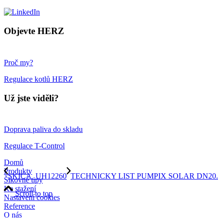
Objevte HERZ
Proč my?
Regulace kotlů HERZ
Už jste viděli?
Doprava paliva do skladu
Regulace T-Control
Domů
Produkty
SKICA_UH12260
TECHNICKY LIST PUMPIX SOLAR DN20.
Šikovné tipy
Ke stažení
Scroll to top
Nastavení cookies
Reference
O nás