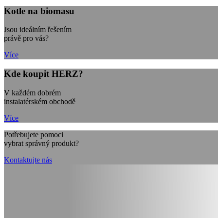
Kotle na biomasu
Jsou ideálním řešením
právě pro vás?
Více
Kde koupit HERZ?
V každém dobrém
instalatérském obchodě
Více
Potřebujete pomoci
vybrat správný produkt?
Kontaktujte nás