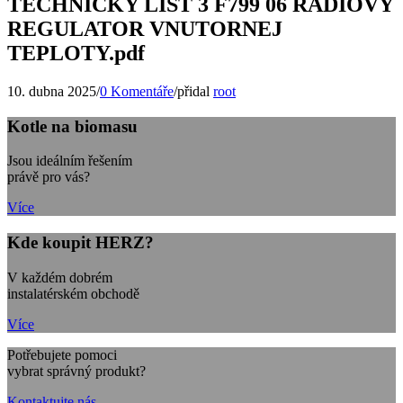
TECHNICKY LIST 3 F799 06 RADIOVY
REGULATOR VNUTORNEJ
TEPLOTY.pdf
10. dubna 2025
/
0 Komentáře
/
přidal
root
Kotle na biomasu
Jsou ideálním řešením
právě pro vás?
Více
Kde koupit HERZ?
V každém dobrém
instalatérském obchodě
Více
Potřebujete pomoci
vybrat správný produkt?
Kontaktujte nás