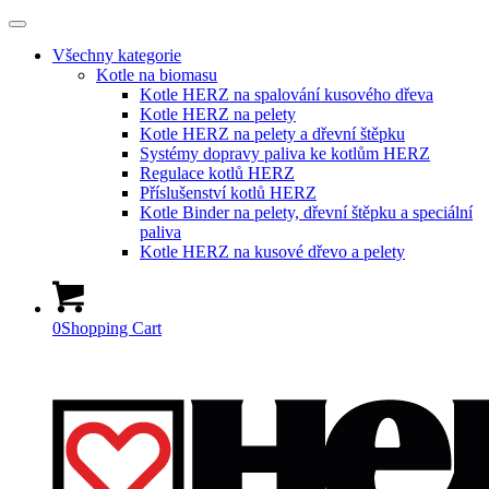
Všechny kategorie
Kotle na biomasu
Kotle HERZ na spalování kusového dřeva
Kotle HERZ na pelety
Kotle HERZ na pelety a dřevní štěpku
Systémy dopravy paliva ke kotlům HERZ
Regulace kotlů HERZ
Příslušenství kotlů HERZ
Kotle Binder na pelety, dřevní štěpku a speciální
paliva
Kotle HERZ na kusové dřevo a pelety
0
Shopping Cart