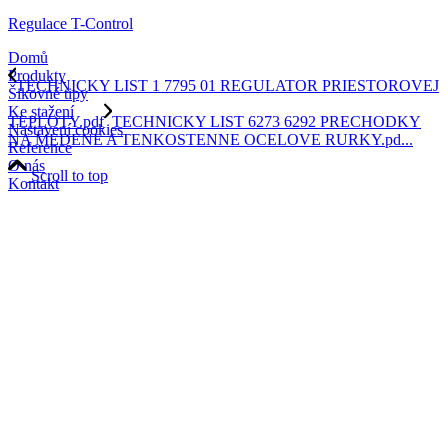
Regulace T-Control
Domů
Produkty
TECHNICKY LIST 1 7795 01 REGULATOR PRIESTOROVEJ
Šikovné tipy
Ke stažení
TEPLOTY.pdf
TECHNICKY LIST 6273 6292 PRECHODKY
Nastavení cookies
NA MEDENE A TENKOSTENNE OCELOVE RURKY.pd...
Reference
O nás
Scroll to top
Kontakt