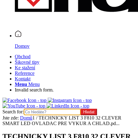
Domov
Obchod
Šikovné tipy
Ke stažení
Reference
Kontakt
Menu
Menu
Invalid search form.
Search for:
Jste zde:
Domů
1
/
TECHNICKY LIST 3 F810 32 CLEVER
SMART LED OVLADAC PRE VYKUR A CHLAD.pd...
TECHNICKY LIST 3 F810 32 CLEVER