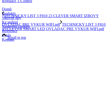
Regulace T-Control
Domů
Produkty
TECHNICKY LIST 3 F810 23 CLEVER SMART IZBOVY
Šikovné tipy
Ke stažení
OVLADAC PRE VYKUR WIFI.pdf
TECHNICKY LIST 3 F810
Nastavení cookies
33 CLEVER SMART LED OVLADAC PRE VYKUR WIFI.pdf
Reference
O nás
Scroll to top
Kontakt