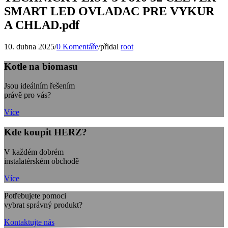
SMART LED OVLADAC PRE VYKUR
A CHLAD.pdf
10. dubna 2025
/
0 Komentáře
/
přidal
root
Kotle na biomasu
Jsou ideálním řešením
právě pro vás?
Více
Kde koupit HERZ?
V každém dobrém
instalatérském obchodě
Více
Potřebujete pomoci
vybrat správný produkt?
Kontaktujte nás