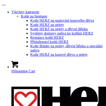
Všechny kategorie
Kotle na biomasu
Kotle HERZ na spalování kusového dřeva
Kotle HERZ na pelety
Kotle HERZ na pelety a dřevní štěpku
Systémy dopravy paliva ke kotlům HERZ
Regulace kotlů HERZ
Příslušenství kotlů HERZ
Kotle Binder na pelety, dřevní štěpku a speciální
paliva
Kotle HERZ na kusové dřevo a pelety
0
Shopping Cart