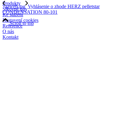
Produkty
aaweb.jpg
Vyhlásenie o zhode HERZ pelletstar
Šikovné tipy
CONDENSATION 80-101
Ke stažení
Nastavení cookies
Scroll to top
Reference
O nás
Kontakt