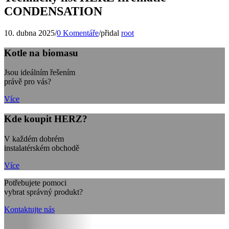
CONDENSATION
10. dubna 2025
/
0 Komentáře
/
přidal
root
Kotle na biomasu
Jsou ideálním řešením
právě pro vás?
Více
Kde koupit HERZ?
V každém dobrém
instalatérském obchodě
Více
Potřebujete pomoci
vybrat správný produkt?
Kontaktujte nás