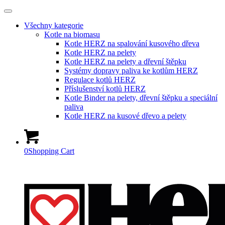
Všechny kategorie
Kotle na biomasu
Kotle HERZ na spalování kusového dřeva
Kotle HERZ na pelety
Kotle HERZ na pelety a dřevní štěpku
Systémy dopravy paliva ke kotlům HERZ
Regulace kotlů HERZ
Příslušenství kotlů HERZ
Kotle Binder na pelety, dřevní štěpku a speciální
paliva
Kotle HERZ na kusové dřevo a pelety
0
Shopping Cart