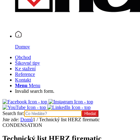
Domov
Obchod
Šikovné tipy
Ke stažení
Reference
Kontakt
Menu
Menu
Invalid search form.
Search for:
Jste zde:
Domů
1
/
Technický list HERZ firematic
CONDENSATION
Technický list HERZ firematic