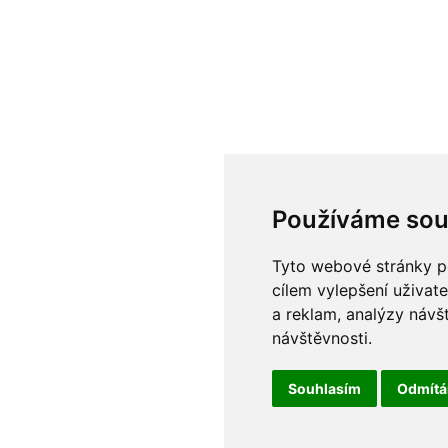
Používáme sou
Tyto webové stránky po
cílem vylepšení uživat
a reklam, analýzy návš
návštěvnosti.
Souhlasím
Odmít