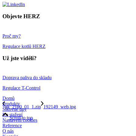
Objevte HERZ
Proč my?
Regulace kotlů HERZ
Už jste viděli?
Doprava paliva do skladu
Regulace T-Control
Domů
Produkty
gk_2190_01_1.zip
192149_web.jpg
Šikovné tipy
Ke stažení
Scroll to top
Nastavení cookies
Reference
O nás