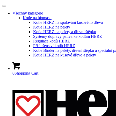
Všechny kategorie
Kotle na biomasu
Kotle HERZ na spalování kusového dřeva
Kotle HERZ na pelety
Kotle HERZ na pelety a dřevní štěpku
Systémy dopravy paliva ke kotlům HERZ
Regulace kotlů HERZ
Příslušenství kotlů HERZ
Kotle Binder na pelety, dřevní štěpku a speciální p
Kotle HERZ na kusové dřevo a pelety
0
Shopping Cart