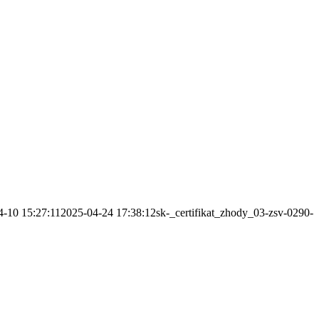
4-10 15:27:11
2025-04-24 17:38:12
sk-_certifikat_zhody_03-zsv-0290-