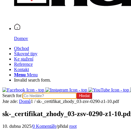
Domov
Obchod
Šikovné tipy
Ke stažení
Reference
Kontakt
Menu
Menu
Invalid search form.
Search for:
Jste zde:
Domů
1
/
sk-_certifikat_zhody_03-zsv-0290-z1-10.pdf
sk-_certifikat_zhody_03-zsv-0290-z1-10.pd
10. dubna 2025
/
0 Komentáře
/
přidal
root