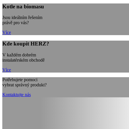
Kotle na biomasu
Jsou ideálním řešením
právě pro vás?
Více
Kde koupit HERZ?
V každém dobrém
instalatérském obchodě
Více
Potřebujete pomoci
vybrat správný produkt?
Kontaktujte nás