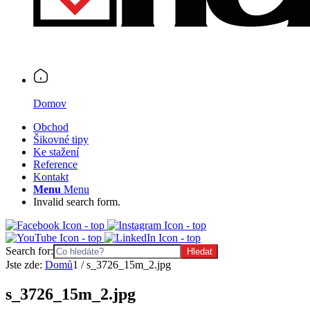
Domov
Obchod
Šikovné tipy
Ke stažení
Reference
Kontakt
Menu
Menu
Invalid search form.
Search for:
Jste zde:
Domů
1
/
s_3726_15m_2.jpg
s_3726_15m_2.jpg