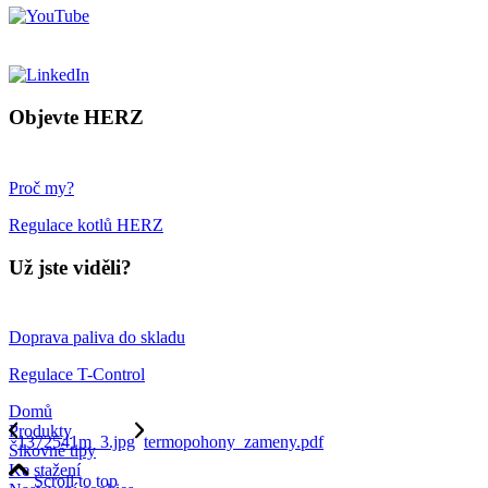
Objevte HERZ
Proč my?
Regulace kotlů HERZ
Už jste viděli?
Doprava paliva do skladu
Regulace T-Control
Domů
Produkty
1372541m_3.jpg
termopohony_zameny.pdf
Šikovné tipy
Ke stažení
Scroll to top