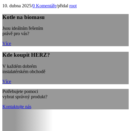
10. dubna 2025
/
0 Komentáře
/
přidal
root
Kotle na biomasu
Jsou ideálním řešením
právě pro vás?
Více
Kde koupit HERZ?
V každém dobrém
instalatérském obchodě
Více
Potřebujete pomoci
vybrat správný produkt?
Kontaktujte nás