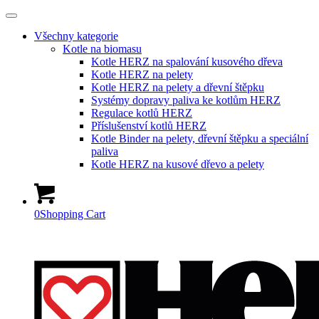
Všechny kategorie
Kotle na biomasu
Kotle HERZ na spalování kusového dřeva
Kotle HERZ na pelety
Kotle HERZ na pelety a dřevní štěpku
Systémy dopravy paliva ke kotlům HERZ
Regulace kotlů HERZ
Příslušenství kotlů HERZ
Kotle Binder na pelety, dřevní štěpku a speciální
paliva
Kotle HERZ na kusové dřevo a pelety
0
Shopping Cart