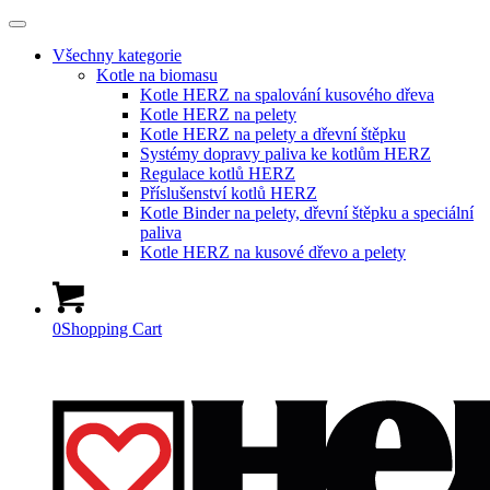
Všechny kategorie
Kotle na biomasu
Kotle HERZ na spalování kusového dřeva
Kotle HERZ na pelety
Kotle HERZ na pelety a dřevní štěpku
Systémy dopravy paliva ke kotlům HERZ
Regulace kotlů HERZ
Příslušenství kotlů HERZ
Kotle Binder na pelety, dřevní štěpku a speciální
paliva
Kotle HERZ na kusové dřevo a pelety
0
Shopping Cart