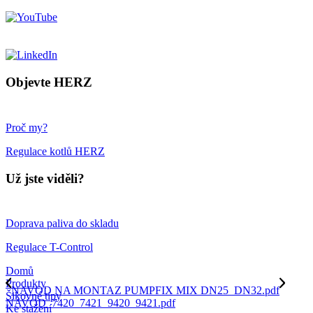
Objevte HERZ
Proč my?
Regulace kotlů HERZ
Už jste viděli?
Doprava paliva do skladu
Regulace T-Control
Domů
Produkty
NAVOD NA MONTAZ PUMPFIX MIX DN25_DN32.pdf
Šikovné tipy
NAVOD_7420_7421_9420_9421.pdf
Ke stažení