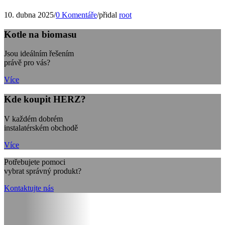
10. dubna 2025
/
0 Komentáře
/
přidal
root
Kotle na biomasu
Jsou ideálním řešením
právě pro vás?
Více
Kde koupit HERZ?
V každém dobrém
instalatérském obchodě
Více
Potřebujete pomoci
vybrat správný produkt?
Kontaktujte nás