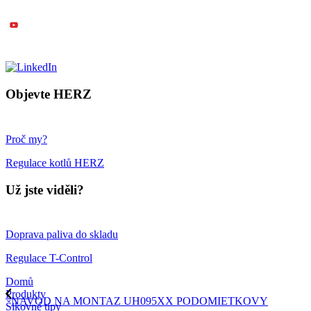
Objevte HERZ
Proč my?
Regulace kotlů HERZ
Už jste viděli?
Doprava paliva do skladu
Regulace T-Control
Domů
Produkty
NAVOD NA MONTAZ UH095XX PODOMIETKOVY
Šikovné tipy