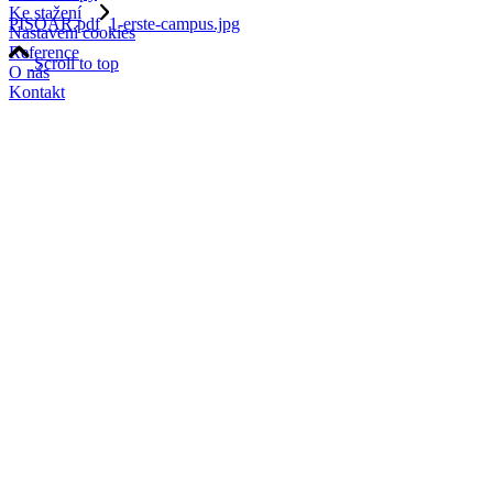
Ke stažení
PISOAR.pdf
1-erste-campus.jpg
Nastavení cookies
Reference
Scroll to top
O nás
Kontakt