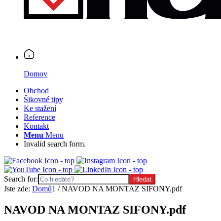
Domov
Obchod
Šikovné tipy
Ke stažení
Reference
Kontakt
Menu
Menu
Invalid search form.
Search for:
Jste zde:
Domů
1
/
NAVOD NA MONTAZ SIFONY.pdf
NAVOD NA MONTAZ SIFONY.pdf