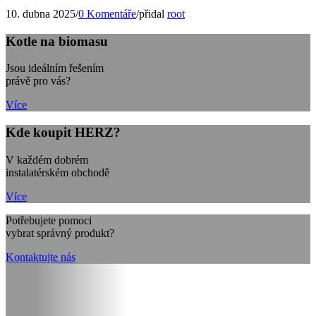
10. dubna 2025
/
0 Komentáře
/
přidal
root
Kotle na biomasu
Jsou ideálním řešením
právě pro vás?
Více
Kde koupit HERZ?
V každém dobrém
instalatérském obchodě
Více
Potřebujete pomoci
vybrat správný produkt?
Kontaktujte nás