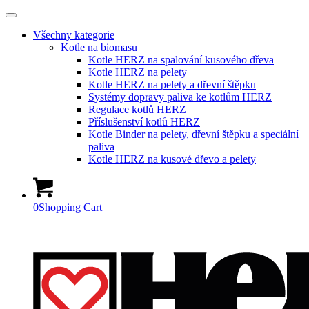
Všechny kategorie
Kotle na biomasu
Kotle HERZ na spalování kusového dřeva
Kotle HERZ na pelety
Kotle HERZ na pelety a dřevní štěpku
Systémy dopravy paliva ke kotlům HERZ
Regulace kotlů HERZ
Příslušenství kotlů HERZ
Kotle Binder na pelety, dřevní štěpku a speciální
paliva
Kotle HERZ na kusové dřevo a pelety
0
Shopping Cart