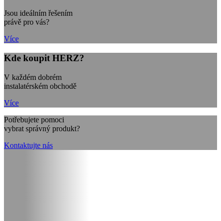
Jsou ideálním řešením
právě pro vás?
Více
Kde koupit HERZ?
V každém dobrém
instalatérském obchodě
Více
Potřebujete pomoci
vybrat správný produkt?
Kontaktujte nás