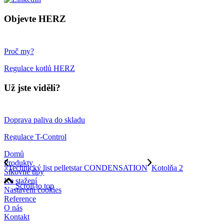
Objevte HERZ
Proč my?
Regulace kotlů HERZ
Už jste viděli?
Doprava paliva do skladu
Regulace T-Control
Domů
Produkty
Technický list pelletstar CONDENSATION
Kotolňa 2
Šikovné tipy
Ke stažení
Scroll to top
Nastavení cookies
Reference
O nás
Kontakt