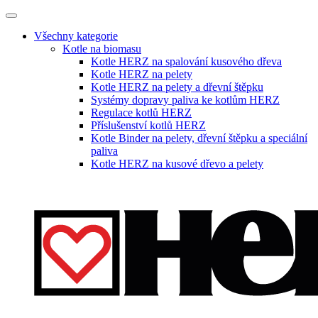
Všechny kategorie
Kotle na biomasu
Kotle HERZ na spalování kusového dřeva
Kotle HERZ na pelety
Kotle HERZ na pelety a dřevní štěpku
Systémy dopravy paliva ke kotlům HERZ
Regulace kotlů HERZ
Příslušenství kotlů HERZ
Kotle Binder na pelety, dřevní štěpku a speciální
paliva
Kotle HERZ na kusové dřevo a pelety