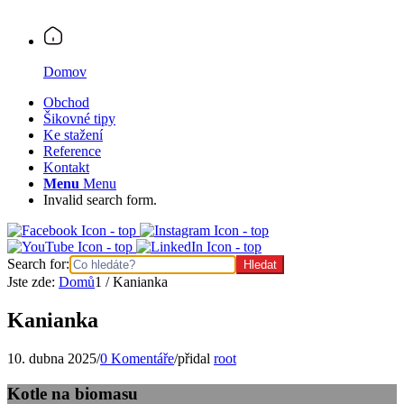
Domov
Obchod
Šikovné tipy
Ke stažení
Reference
Kontakt
Menu
Menu
Invalid search form.
Search for:
Jste zde:
Domů
1
/
Kanianka
Kanianka
10. dubna 2025
/
0 Komentáře
/
přidal
root
Kotle na biomasu