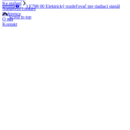
Ke stažení
prijíma�...
3 F798 00 Elektrický rozdeľovač pre riadiaci signál
Nastavení cookies
Reference
Scroll to top
O nás
Kontakt