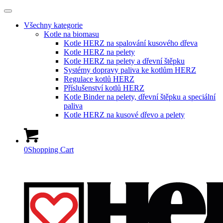
Všechny kategorie
Kotle na biomasu
Kotle HERZ na spalování kusového dřeva
Kotle HERZ na pelety
Kotle HERZ na pelety a dřevní štěpku
Systémy dopravy paliva ke kotlům HERZ
Regulace kotlů HERZ
Příslušenství kotlů HERZ
Kotle Binder na pelety, dřevní štěpku a speciální
paliva
Kotle HERZ na kusové dřevo a pelety
0
Shopping Cart