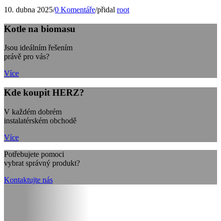
10. dubna 2025
/
0 Komentáře
/
přidal
root
Kotle na biomasu
Jsou ideálním řešením
právě pro vás?
Více
Kde koupit HERZ?
V každém dobrém
instalatérském obchodě
Více
Potřebujete pomoci
vybrat správný produkt?
Kontaktujte nás