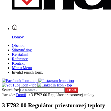
Domov
Obchod
Šikovné tipy
Ke stažení
Reference
Kontakt
Menu
Menu
Invalid search form.
Search for:
Jste zde:
Domů
1
/
3 F792 00 Regulátor priestorovej teploty
3 F792 00 Regulátor priestorovej teploty