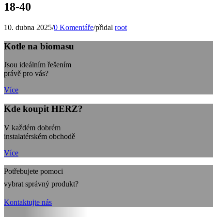
18-40
10. dubna 2025
/
0 Komentáře
/
přidal
root
Kotle na biomasu
Jsou ideálním řešením
právě pro vás?
Více
Kde koupit HERZ?
V každém dobrém
instalatérském obchodě
Více
Potřebujete pomoci
vybrat správný produkt?
Kontaktujte nás