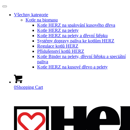
Všechny kategorie
Kotle na biomasu
Kotle HERZ na spalování kusového dřeva
Kotle HERZ na pelety
Kotle HERZ na pelety a dřevní štěpku
Systémy dopravy paliva ke kotlům HERZ
Regulace kotlů HERZ
Příslušenství kotlů HERZ
Kotle Binder na pelety, dřevní štěpku a speciální
paliva
Kotle HERZ na kusové dřevo a pelety
0
Shopping Cart