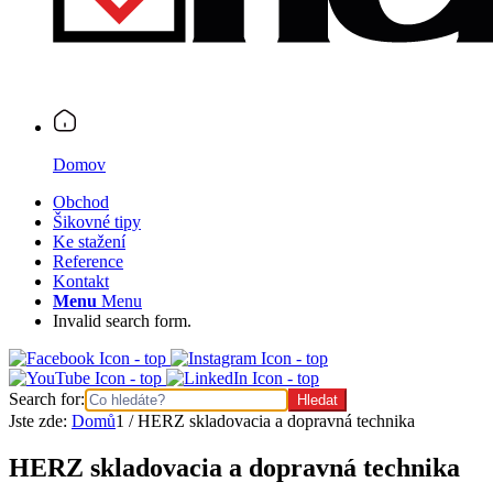
Domov
Obchod
Šikovné tipy
Ke stažení
Reference
Kontakt
Menu
Menu
Invalid search form.
Search for:
Jste zde:
Domů
1
/
HERZ skladovacia a dopravná technika
HERZ skladovacia a dopravná technika