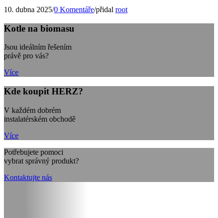
10. dubna 2025
/
0 Komentáře
/
přidal
root
Kotle na biomasu
Jsou ideálním řešením
právě pro vás?
Více
Kde koupit HERZ?
V každém dobrém
instalatérském obchodě
Více
Potřebujete pomoci
vybrat správný produkt?
Kontaktujte nás