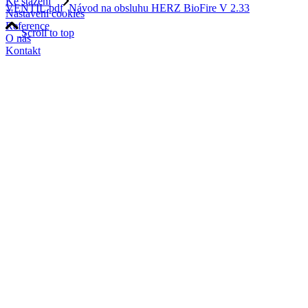
Ke stažení
VENTIL.pdf
Návod na obsluhu HERZ BioFire V 2.33
Nastavení cookies
Reference
Scroll to top
O nás
Kontakt