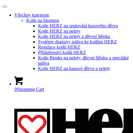
Všechny kategorie
Kotle na biomasu
Kotle HERZ na spalování kusového dřeva
Kotle HERZ na pelety
Kotle HERZ na pelety a dřevní štěpku
Systémy dopravy paliva ke kotlům HERZ
Regulace kotlů HERZ
Příslušenství kotlů HERZ
Kotle Binder na pelety, dřevní štěpku a speciální
paliva
Kotle HERZ na kusové dřevo a pelety
0
Shopping Cart