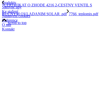
Produkty
CERTIFIKAT O ZHODE 4216 2-CESTNY VENTIL S
Šikovné tipy
Ke stažení
RUCNYM OVLADANIM SOLAR .pdf
7766_teplomix.pdf
Nastavení cookies
Reference
Scroll to top
O nás
Kontakt