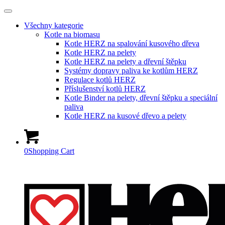
Všechny kategorie
Kotle na biomasu
Kotle HERZ na spalování kusového dřeva
Kotle HERZ na pelety
Kotle HERZ na pelety a dřevní štěpku
Systémy dopravy paliva ke kotlům HERZ
Regulace kotlů HERZ
Příslušenství kotlů HERZ
Kotle Binder na pelety, dřevní štěpku a speciální
paliva
Kotle HERZ na kusové dřevo a pelety
0
Shopping Cart