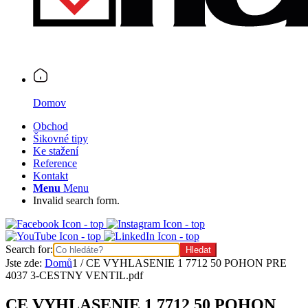
Domov
Obchod
Šikovné tipy
Ke stažení
Reference
Kontakt
Menu
Menu
Invalid search form.
Search for:
Jste zde:
Domů
1
/
CE VYHLASENIE 1 7712 50 POHON PRE
4037 3-CESTNY VENTIL.pdf
CE VYHLASENIE 1 7712 50 POHON