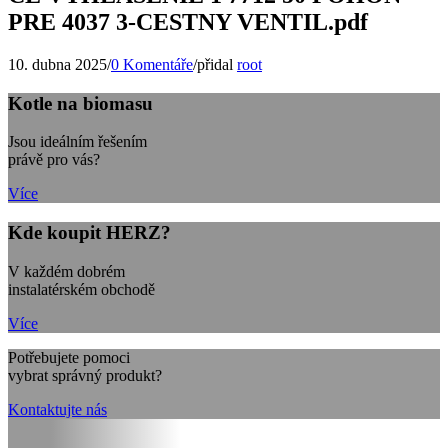
PRE 4037 3-CESTNY VENTIL.pdf
10. dubna 2025
/
0 Komentáře
/
přidal
root
Kotle na biomasu
Jsou ideálním řešením
právě pro vás?
Více
Kde koupit HERZ?
V každém dobrém
instalatérském obchodě
Více
Potřebujete pomoci
vybrat správný produkt?
Kontaktujte nás