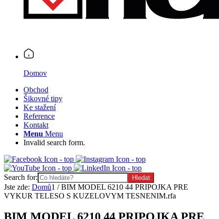
Domov
Obchod
Šikovné tipy
Ke stažení
Reference
Kontakt
Menu
Menu
Invalid search form.
Search for:
Jste zde:
Domů
1
/
BIM MODEL 6210 44 PRIPOJKA PRE
VYKUR TELESO S KUZELOVYM TESNENIM.rfa
BIM MODEL 6210 44 PRIPOJKA PRE