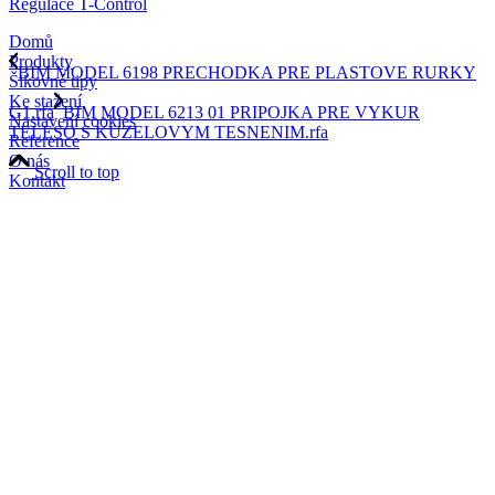
Regulace T-Control
Domů
Produkty
BIM MODEL 6198 PRECHODKA PRE PLASTOVE RURKY
Šikovné tipy
Ke stažení
G1.rfa
BIM MODEL 6213 01 PRIPOJKA PRE VYKUR
Nastavení cookies
TELESO S KUZELOVYM TESNENIM.rfa
Reference
O nás
Scroll to top
Kontakt