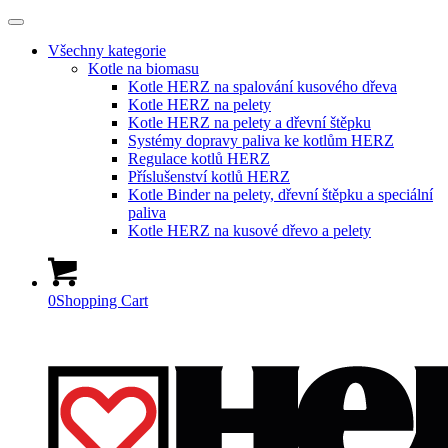
Všechny kategorie
Kotle na biomasu
Kotle HERZ na spalování kusového dřeva
Kotle HERZ na pelety
Kotle HERZ na pelety a dřevní štěpku
Systémy dopravy paliva ke kotlům HERZ
Regulace kotlů HERZ
Příslušenství kotlů HERZ
Kotle Binder na pelety, dřevní štěpku a speciální
paliva
Kotle HERZ na kusové dřevo a pelety
0
Shopping Cart