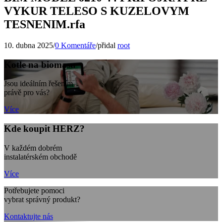
VYKUR TELESO S KUZELOVYM
TESNENIM.rfa
10. dubna 2025
/
0 Komentáře
/
přidal
root
Kotle na biomasu
Jsou ideálním řešením
právě pro vás?
Více
Kde koupit HERZ?
V každém dobrém
instalatérském obchodě
Více
Potřebujete pomoci
vybrat správný produkt?
Kontaktujte nás