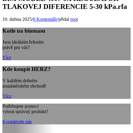
TLAKOVEJ DIFERENCIE 5-30 kPa.rfa
10. dubna 2025
/
0 Komentáře
/
přidal
root
Kotle na biomasu
Jsou ideálním řešením
právě pro vás?
Více
Kde koupit HERZ?
V každém dobrém
instalatérském obchodě
Více
Potřebujete pomoci
vybrat správný produkt?
Kontaktujte nás