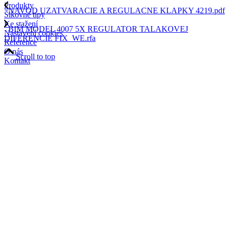
Produkty
NAVOD UZATVARACIE A REGULACNE KLAPKY 4219.pdf
Šikovné tipy
Ke stažení
BIM MODEL 4007 5X REGULATOR TALAKOVEJ
Nastavení cookies
DIFERENCIE FIX_WE.rfa
Reference
O nás
Scroll to top
Kontakt