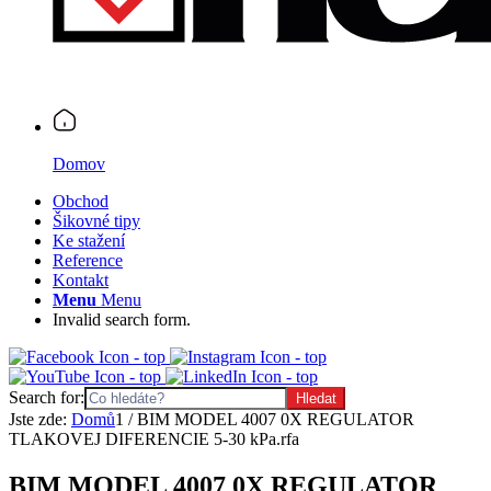
Domov
Obchod
Šikovné tipy
Ke stažení
Reference
Kontakt
Menu
Menu
Invalid search form.
Search for:
Jste zde:
Domů
1
/
BIM MODEL 4007 0X REGULATOR
TLAKOVEJ DIFERENCIE 5-30 kPa.rfa
BIM MODEL 4007 0X REGULATOR