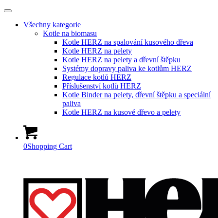
Všechny kategorie
Kotle na biomasu
Kotle HERZ na spalování kusového dřeva
Kotle HERZ na pelety
Kotle HERZ na pelety a dřevní štěpku
Systémy dopravy paliva ke kotlům HERZ
Regulace kotlů HERZ
Příslušenství kotlů HERZ
Kotle Binder na pelety, dřevní štěpku a speciální
paliva
Kotle HERZ na kusové dřevo a pelety
0
Shopping Cart