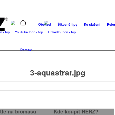
Obchod
Šikovné tipy
Ke stažení
Refe
Domov
3-aquastrar.jpg
/
/
10. dubna 2025
0 Komentáře
přidal
root
tle na biomasu
Kde koupit HERZ?