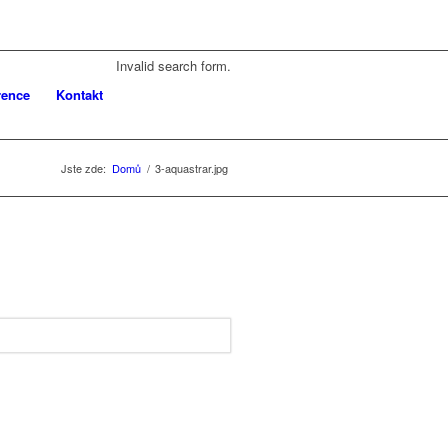
Invalid search form.
rence
Kontakt
Jste zde:
Domů
/
3-aquastrar.jpg