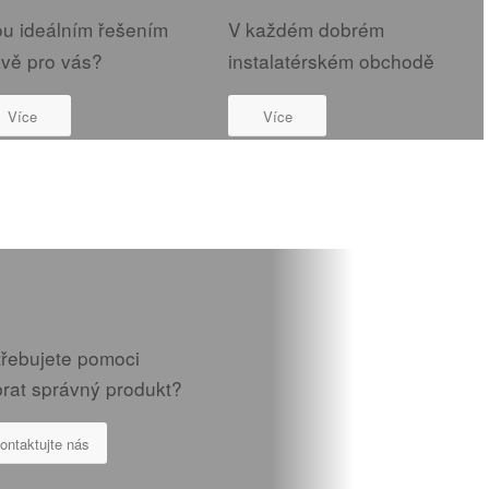
ou ideálním řešením
V každém dobrém
ávě pro vás?
instalatérském obchodě
Více
Více
třebujete pomoci
brat správný produkt?
ontaktujte nás