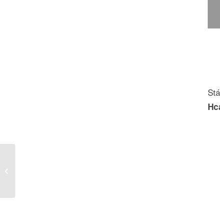
Stá
Hc
herz-slovensko.jpg