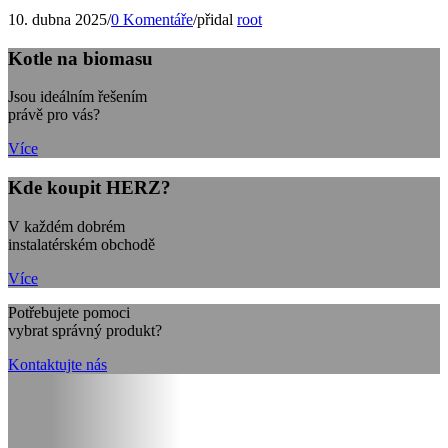
10. dubna 2025
/
0 Komentáře
/
přidal
root
Kotle na biomasu
Jsou ideálním řešením
právě pro vás?
Více
Kde koupit HERZ?
V každém dobrém
instalatérském obchodě
Více
Potřebujete pomoci
vybrat správný produkt?
Kontaktujte nás