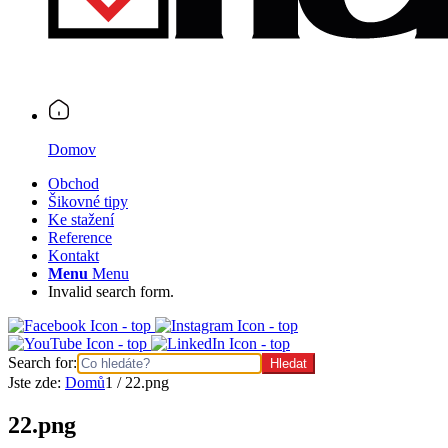
Domov
Obchod
Šikovné tipy
Ke stažení
Reference
Kontakt
Menu
Menu
Invalid search form.
Search for:
Jste zde:
Domů
1
/
22.png
22.png