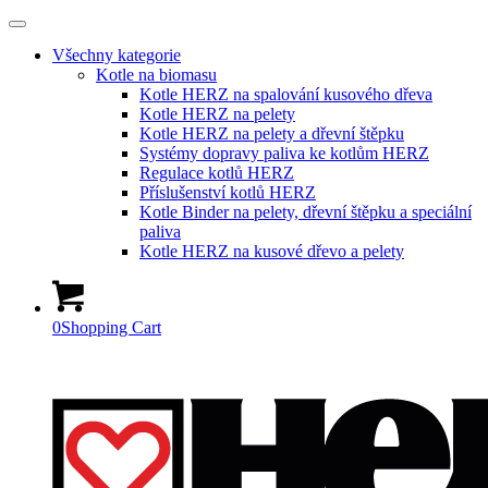
Všechny kategorie
Kotle na biomasu
Kotle HERZ na spalování kusového dřeva
Kotle HERZ na pelety
Kotle HERZ na pelety a dřevní štěpku
Systémy dopravy paliva ke kotlům HERZ
Regulace kotlů HERZ
Příslušenství kotlů HERZ
Kotle Binder na pelety, dřevní štěpku a speciální
paliva
Kotle HERZ na kusové dřevo a pelety
0
Shopping Cart