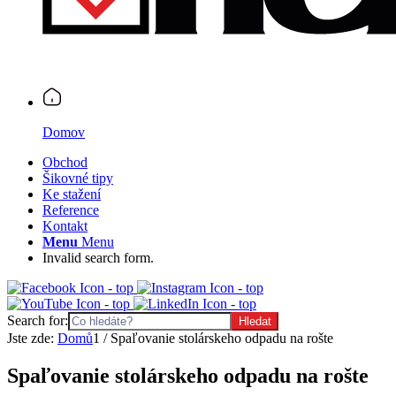
Domov
Obchod
Šikovné tipy
Ke stažení
Reference
Kontakt
Menu
Menu
Invalid search form.
Search for:
Jste zde:
Domů
1
/
Spaľovanie stolárskeho odpadu na rošte
Spaľovanie stolárskeho odpadu na rošte