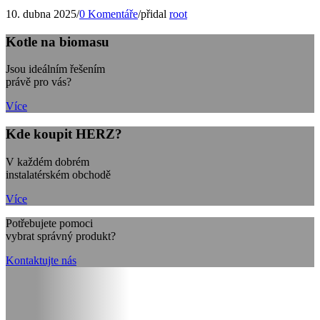
10. dubna 2025
/
0 Komentáře
/
přidal
root
Kotle na biomasu
Jsou ideálním řešením
právě pro vás?
Více
Kde koupit HERZ?
V každém dobrém
instalatérském obchodě
Více
Potřebujete pomoci
vybrat správný produkt?
Kontaktujte nás