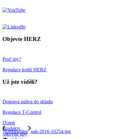
Objevte HERZ
Proč my?
Regulace kotlů HERZ
Už jste viděli?
Doprava paliva do skladu
Regulace T-Control
Domů
Produkty
Elektrofiltre
nab-2016-10254.jpg
Šikovné tipy