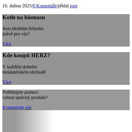
10. dubna 2025
/
0 Komentáře
/
přidal
root
Kotle na biomasu
Jsou ideálním řešením
právě pro vás?
Více
Kde koupit HERZ?
V každém dobrém
instalatérském obchodě
Více
Potřebujete pomoci
vybrat správný produkt?
Kontaktujte nás