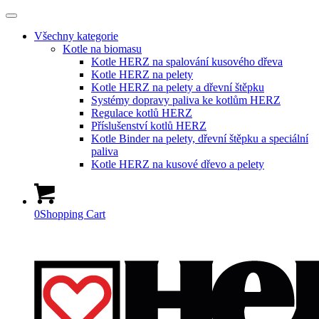
Všechny kategorie
Kotle na biomasu
Kotle HERZ na spalování kusového dřeva
Kotle HERZ na pelety
Kotle HERZ na pelety a dřevní štěpku
Systémy dopravy paliva ke kotlům HERZ
Regulace kotlů HERZ
Příslušenství kotlů HERZ
Kotle Binder na pelety, dřevní štěpku a speciální
paliva
Kotle HERZ na kusové dřevo a pelety
0
Shopping Cart