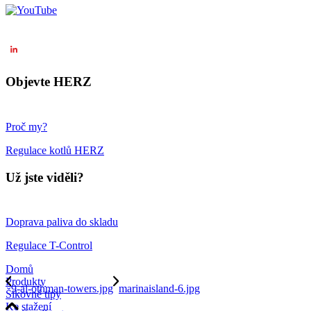
Objevte HERZ
Proč my?
Regulace kotlů HERZ
Už jste viděli?
Doprava paliva do skladu
Regulace T-Control
Domů
Produkty
9-al-othman-towers.jpg
marinaisland-6.jpg
Šikovné tipy
Ke stažení