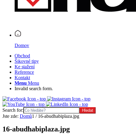
Domov
Obchod
Šikovné tipy
Ke stažení
Reference
Kontakt
Menu
Menu
Invalid search form.
Search for:
Jste zde:
Domů
1
/
16-abudhabiplaza.jpg
16-abudhabiplaza.jpg