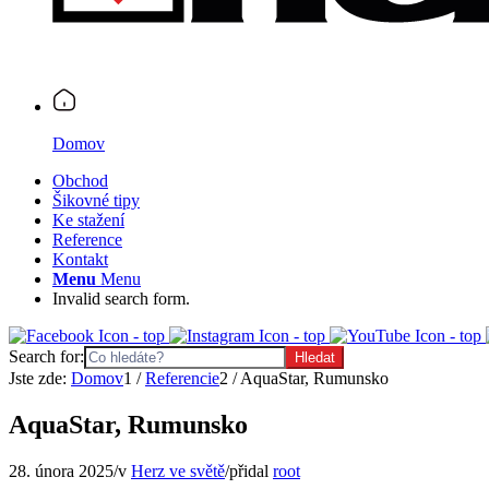
Domov
Obchod
Šikovné tipy
Ke stažení
Reference
Kontakt
Menu
Menu
Invalid search form.
Search for:
Jste zde:
Domov
1
/
Referencie
2
/
AquaStar, Rumunsko
AquaStar, Rumunsko
28. února 2025
/
v
Herz ve světě
/
přidal
root