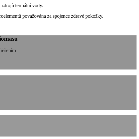
 zdrojů termální vody.
ikroelementů považována za spojence zdravé pokožky.
biomasu
 řešením