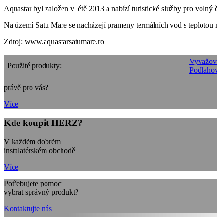
Aquastar byl založen v létě 2013 a nabízí turistické služby pro volný
Na území Satu Mare se nacházejí prameny termálních vod s teplotou 
Zdroj: www.aquastarsatumare.ro
Vyvažova
Použité produkty:
Podlahov
právě pro vás?
Více
Kde koupit HERZ?
V každém dobrém
instalatérském obchodě
Více
Potřebujete pomoci
vybrat správný produkt?
Kontaktujte nás