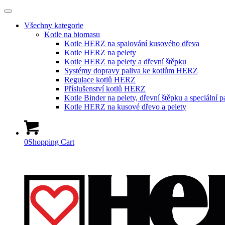
Všechny kategorie
Kotle na biomasu
Kotle HERZ na spalování kusového dřeva
Kotle HERZ na pelety
Kotle HERZ na pelety a dřevní štěpku
Systémy dopravy paliva ke kotlům HERZ
Regulace kotlů HERZ
Příslušenství kotlů HERZ
Kotle Binder na pelety, dřevní štěpku a speciální p
Kotle HERZ na kusové dřevo a pelety
0
Shopping Cart