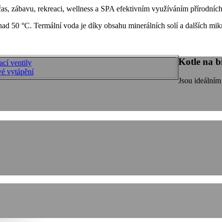
 čas, zábavu, rekreaci, wellness a SPA efektivním využíváním přírodních
nad 50 °C. Termální voda je díky obsahu minerálních solí a dalších m
Kotle na 
cí ventily
é vytápění
Jsou ideálním