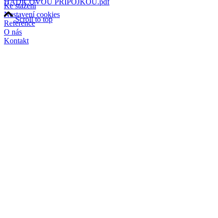
HADICOVOU PRIPOJKOU.pdf
Ke stažení
Nastavení cookies
Scroll to top
Reference
O nás
Kontakt