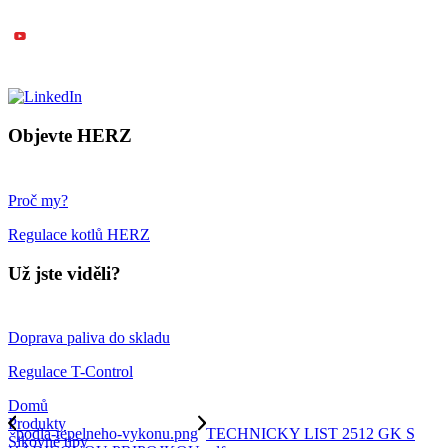
Objevte HERZ
Proč my?
Regulace kotlů HERZ
Už jste viděli?
Doprava paliva do skladu
Regulace T-Control
Domů
Produkty
podla-tepelneho-vykonu.png
TECHNICKY LIST 2512 GK S
Šikovné tipy