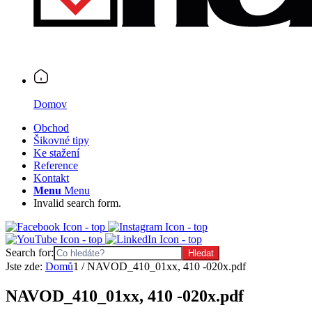
Domov
Obchod
Šikovné tipy
Ke stažení
Reference
Kontakt
Menu
Menu
Invalid search form.
Search for:
Jste zde:
Domů
1
/
NAVOD_410_01xx, 410 -020x.pdf
NAVOD_410_01xx, 410 -020x.pdf