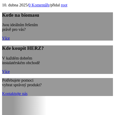
10. dubna 2025
/
0 Komentáře
/
přidal
root
Kotle na biomasu
Jsou ideálním řešením
právě pro vás?
Více
Kde koupit HERZ?
V každém dobrém
instalatérském obchodě
Více
Potřebujete pomoci
vybrat správný produkt?
Kontaktujte nás