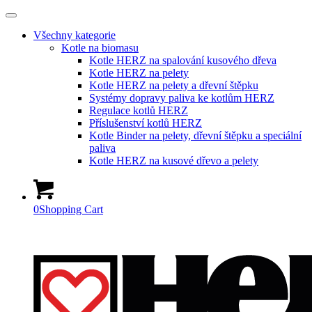
Všechny kategorie
Kotle na biomasu
Kotle HERZ na spalování kusového dřeva
Kotle HERZ na pelety
Kotle HERZ na pelety a dřevní štěpku
Systémy dopravy paliva ke kotlům HERZ
Regulace kotlů HERZ
Příslušenství kotlů HERZ
Kotle Binder na pelety, dřevní štěpku a speciální
paliva
Kotle HERZ na kusové dřevo a pelety
0
Shopping Cart