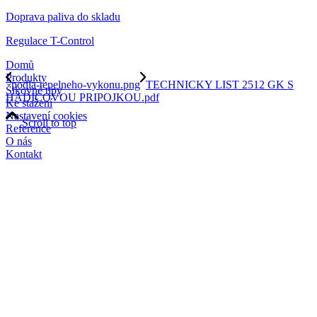
Doprava paliva do skladu
Regulace T-Control
Domů
Produkty
podla-tepelneho-vykonu.png
TECHNICKY LIST 2512 GK S
Šikovné tipy
HADICOVOU PRIPOJKOU.pdf
Ke stažení
Nastavení cookies
Scroll to top
Reference
O nás
Kontakt