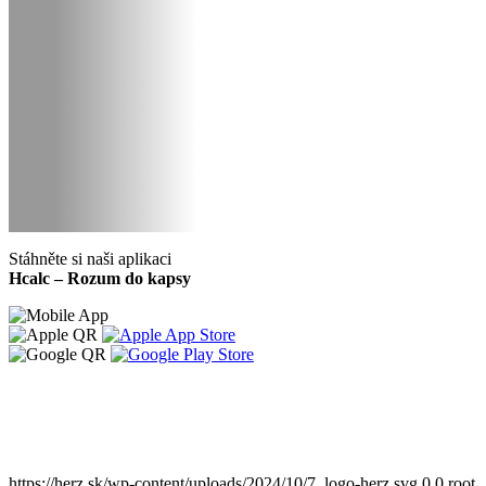
Stáhněte si naši aplikaci
Hcalc – Rozum do kapsy
https://herz.sk/wp-content/uploads/2024/10/7_logo-herz.svg
0
0
root