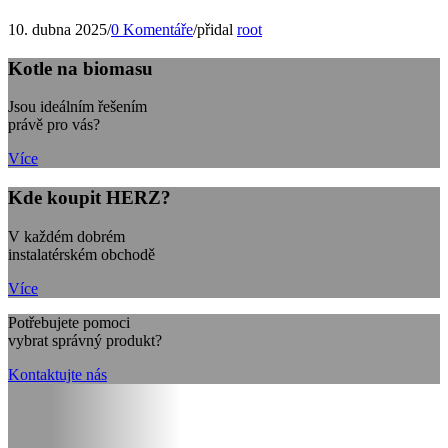
10. dubna 2025
/
0 Komentáře
/
přidal
root
Kotle na biomasu
Jsou ideálním řešením
právě pro vás?
Více
Kde koupit HERZ?
V každém dobrém
instalatérském obchodě
Více
Potřebujete pomoci
vybrat správný produkt?
Kontaktujte nás