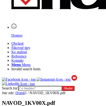
Domov
Obchod
Šikovné tipy
Ke stažení
Reference
Kontakt
Menu
Menu
Invalid search form.
Search for:
Jste zde:
Domů
1
/
NAVOD_1KV00X.pdf
NAVOD_1KV00X.pdf