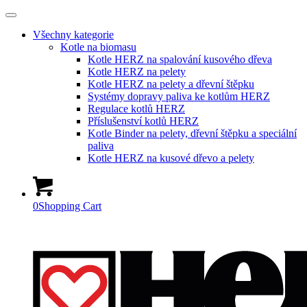
Všechny kategorie
Kotle na biomasu
Kotle HERZ na spalování kusového dřeva
Kotle HERZ na pelety
Kotle HERZ na pelety a dřevní štěpku
Systémy dopravy paliva ke kotlům HERZ
Regulace kotlů HERZ
Příslušenství kotlů HERZ
Kotle Binder na pelety, dřevní štěpku a speciální
paliva
Kotle HERZ na kusové dřevo a pelety
0
Shopping Cart