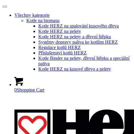
Všechny kategorie
Kotle na biomasu
Kotle HERZ na spalování kusového dřeva
Kotle HERZ na pelety
Kotle HERZ na pelety a dřevní štěpku
Systémy dopravy paliva ke kotlům HERZ
Regulace kotlů HERZ
Příslušenství kotlů HERZ
Kotle Binder na pelety, dřevní štěpku a speciální
paliva
Kotle HERZ na kusové dřevo a pelety
0
Shopping Cart