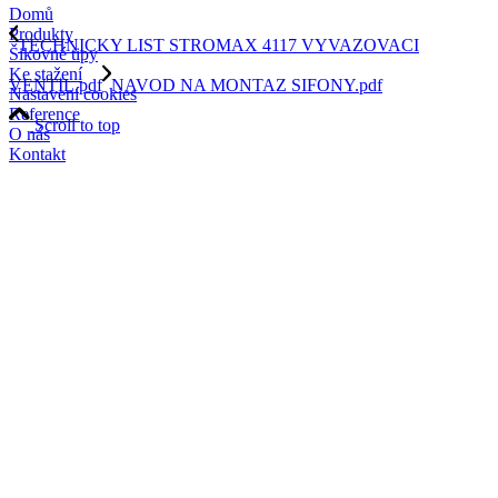
Domů
Produkty
TECHNICKY LIST STROMAX 4117 VYVAZOVACI
Šikovné tipy
Ke stažení
VENTIL.pdf
NAVOD NA MONTAZ SIFONY.pdf
Nastavení cookies
Reference
Scroll to top
O nás
Kontakt