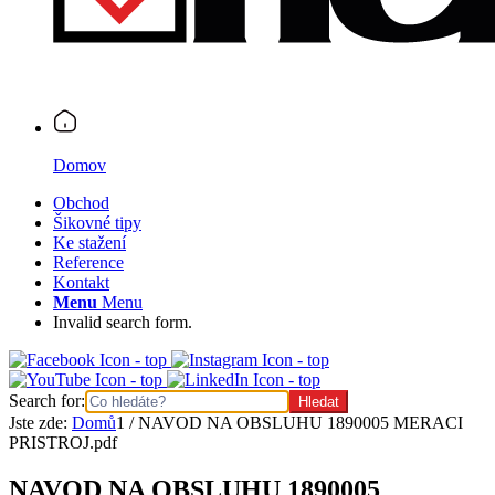
Domov
Obchod
Šikovné tipy
Ke stažení
Reference
Kontakt
Menu
Menu
Invalid search form.
Search for:
Jste zde:
Domů
1
/
NAVOD NA OBSLUHU 1890005 MERACI
PRISTROJ.pdf
NAVOD NA OBSLUHU 1890005