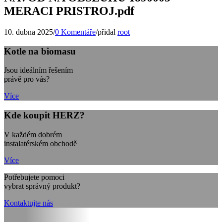
MERACI PRISTROJ.pdf
10. dubna 2025
/
0 Komentáře
/
přidal
root
Kotle na biomasu
Jsou ideálním řešením
právě pro vás?
Více
Kde koupit HERZ?
V každém dobrém
instalatérském obchodě
Více
Potřebujete pomoci
vybrat správný produkt?
Kontaktujte nás