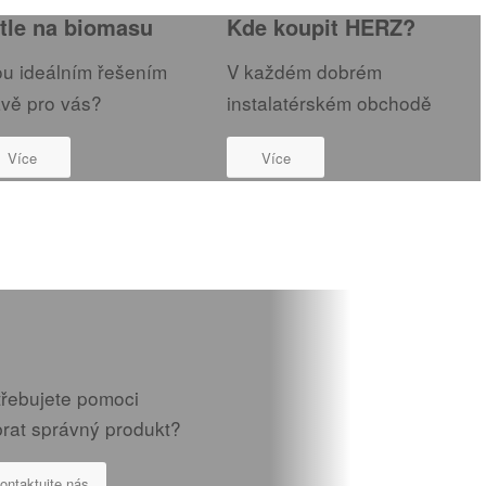
tle na biomasu
Kde koupit HERZ?
ou ideálním řešením
V každém dobrém
ávě pro vás?
instalatérském obchodě
Více
Více
třebujete pomoci
brat správný produkt?
ontaktujte nás