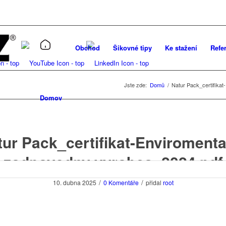
Obchod
Šikovné tipy
Ke stažení
Refe
Jste zde:
Domů
/
Natur Pack_certifika
Domov
tur Pack_certifikat-Enviromenta
zodpovedny vyrobca_2024.pdf
/
/
10. dubna 2025
0 Komentáře
přidal
root