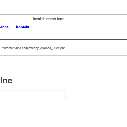
Invalid search form.
rence
Kontakt
t-Enviromentalne zodpovedny vyrobca_2024.pdf
lne