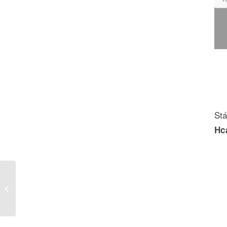
Stá
Hc
NAVOD NA MONTAZ 2412
3_CESTNY ZONOVY VENTIL S
RYCHLYM POHONOM.pdf