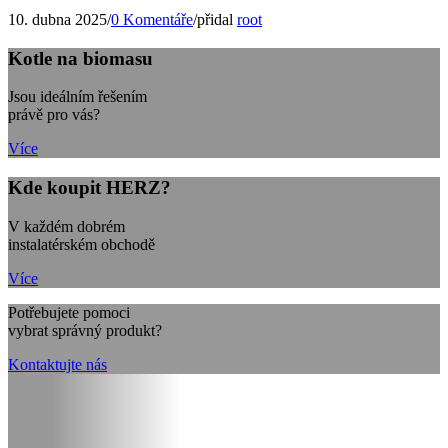
10. dubna 2025
/
0 Komentáře
/
přidal
root
Kotle na biomasu
Jsou ideálním řešením
právě pro vás?
Více
Kde koupit HERZ?
V každém dobrém
instalatérském obchodě
Více
Potřebujete pomoci
vybrat správný produkt?
Kontaktujte nás