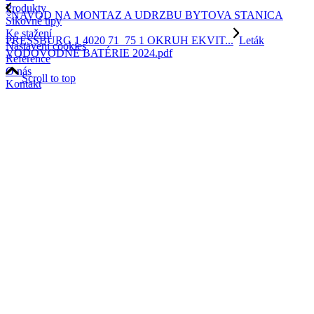
Produkty
NAVOD NA MONTAZ A UDRZBU BYTOVA STANICA
Šikovné tipy
Ke stažení
PRESSBURG 1 4020 71_75 1 OKRUH EKVIT...
Leták
Nastavení cookies
VODOVODNÉ BATÉRIE 2024.pdf
Reference
O nás
Scroll to top
Kontakt