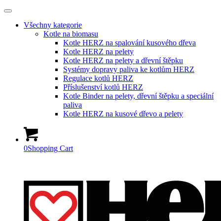
Všechny kategorie
Kotle na biomasu
Kotle HERZ na spalování kusového dřeva
Kotle HERZ na pelety
Kotle HERZ na pelety a dřevní štěpku
Systémy dopravy paliva ke kotlům HERZ
Regulace kotlů HERZ
Příslušenství kotlů HERZ
Kotle Binder na pelety, dřevní štěpku a speciální
paliva
Kotle HERZ na kusové dřevo a pelety
0
Shopping Cart