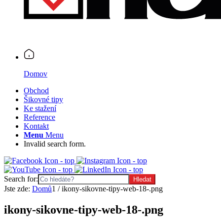
Domov
Obchod
Šikovné tipy
Ke stažení
Reference
Kontakt
Menu
Menu
Invalid search form.
Search for:
Jste zde:
Domů
1
/
ikony-sikovne-tipy-web-18-.png
ikony-sikovne-tipy-web-18-.png