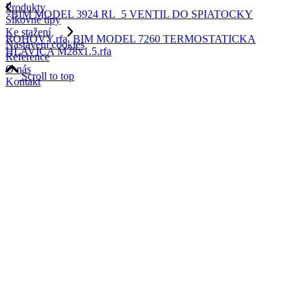
Produkty
BIM MODEL 3924 RL_5 VENTIL DO SPIATOCKY
Šikovné tipy
Ke stažení
ROHOVY.rfa
BIM MODEL 7260 TERMOSTATICKA
Nastavení cookies
HLAVICA M28x1.5.rfa
Reference
O nás
Scroll to top
Kontakt