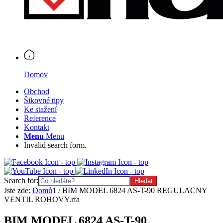
Domov
Obchod
Šikovné tipy
Ke stažení
Reference
Kontakt
Menu
Menu
Invalid search form.
Search for:
Jste zde:
Domů
1
/
BIM MODEL 6824 AS-T-90 REGULACNY
VENTIL ROHOVY.rfa
BIM MODEL 6824 AS-T-90