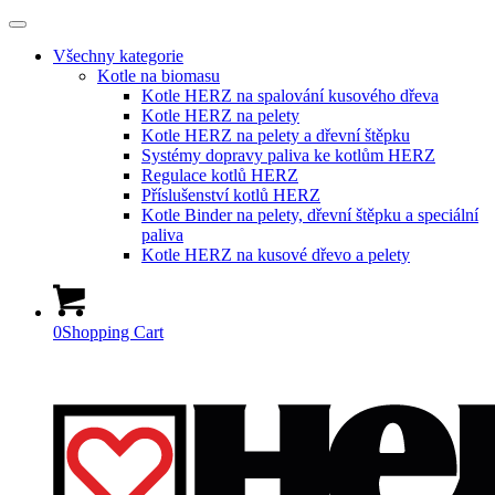
Všechny kategorie
Kotle na biomasu
Kotle HERZ na spalování kusového dřeva
Kotle HERZ na pelety
Kotle HERZ na pelety a dřevní štěpku
Systémy dopravy paliva ke kotlům HERZ
Regulace kotlů HERZ
Příslušenství kotlů HERZ
Kotle Binder na pelety, dřevní štěpku a speciální
paliva
Kotle HERZ na kusové dřevo a pelety
0
Shopping Cart