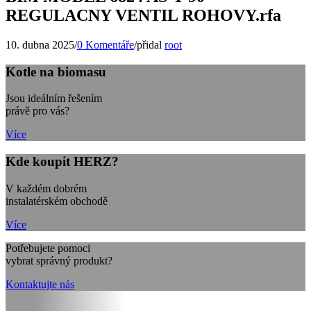
REGULACNY VENTIL ROHOVY.rfa
10. dubna 2025
/
0 Komentáře
/
přidal
root
Kotle na biomasu
Jsou ideálním řešením
právě pro vás?
Více
Kde koupit HERZ?
V každém dobrém
instalatérském obchodě
Více
Potřebujete pomoci
vybrat správný produkt?
Kontaktujte nás