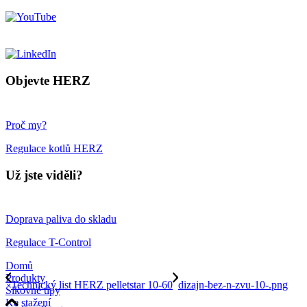
Objevte HERZ
Proč my?
Regulace kotlů HERZ
Už jste viděli?
Doprava paliva do skladu
Regulace T-Control
Domů
Produkty
Technický list HERZ pelletstar 10-60
dizajn-bez-n-zvu-10-.png
Šikovné tipy
Ke stažení