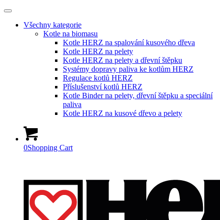
Všechny kategorie
Kotle na biomasu
Kotle HERZ na spalování kusového dřeva
Kotle HERZ na pelety
Kotle HERZ na pelety a dřevní štěpku
Systémy dopravy paliva ke kotlům HERZ
Regulace kotlů HERZ
Příslušenství kotlů HERZ
Kotle Binder na pelety, dřevní štěpku a speciální
paliva
Kotle HERZ na kusové dřevo a pelety
0
Shopping Cart