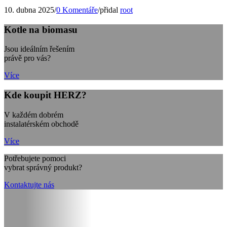
10. dubna 2025
/
0 Komentáře
/
přidal
root
Kotle na biomasu
Jsou ideálním řešením
právě pro vás?
Více
Kde koupit HERZ?
V každém dobrém
instalatérském obchodě
Více
Potřebujete pomoci
vybrat správný produkt?
Kontaktujte nás