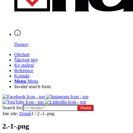
Domov
Obchod
Šikovné tipy
Ke stažení
Reference
Kontakt
Menu
Menu
Invalid search form.
Search for:
Jste zde:
Domů
1
/
2.-1-.png
2.-1-.png