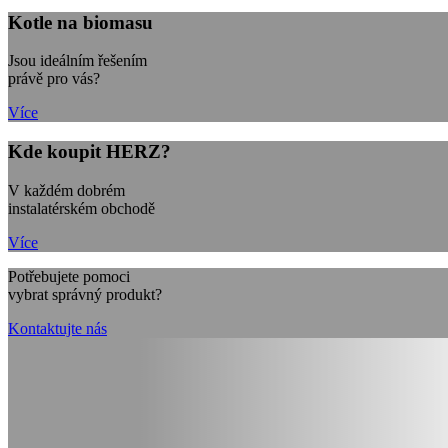
Kotle na biomasu
Jsou ideálním řešením
právě pro vás?
Více
Kde koupit HERZ?
V každém dobrém
instalatérském obchodě
Více
Potřebujete pomoci
vybrat správný produkt?
Kontaktujte nás