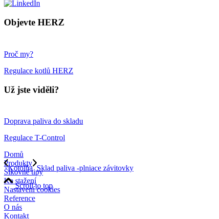
Objevte HERZ
Proč my?
Regulace kotlů HERZ
Už jste viděli?
Doprava paliva do skladu
Regulace T-Control
Domů
Produkty
Kotolňa
Sklad paliva -plniace závitovky
Šikovné tipy
Ke stažení
Scroll to top
Nastavení cookies
Reference
O nás
Kontakt