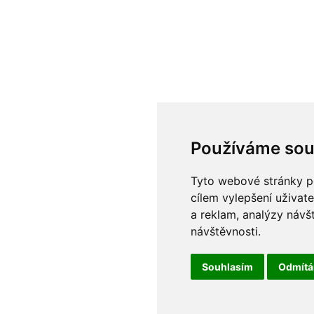
Používáme sou
Tyto webové stránky po
cílem vylepšení uživat
a reklam, analýzy návš
návštěvnosti.
Souhlasím
Odmít