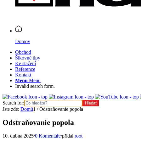
Domov
Obchod
Šikovné tipy
Ke stažení
Reference
Kontakt
Menu
Menu
Invalid search form.
Search for:
Jste zde:
Domů
1
/
Odstraňovanie popola
Odstraňovanie popola
10. dubna 2025
/
0 Komentáře
/
přidal
root