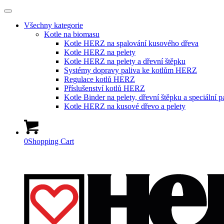
Všechny kategorie
Kotle na biomasu
Kotle HERZ na spalování kusového dřeva
Kotle HERZ na pelety
Kotle HERZ na pelety a dřevní štěpku
Systémy dopravy paliva ke kotlům HERZ
Regulace kotlů HERZ
Příslušenství kotlů HERZ
Kotle Binder na pelety, dřevní štěpku a speciální p
Kotle HERZ na kusové dřevo a pelety
0
Shopping Cart